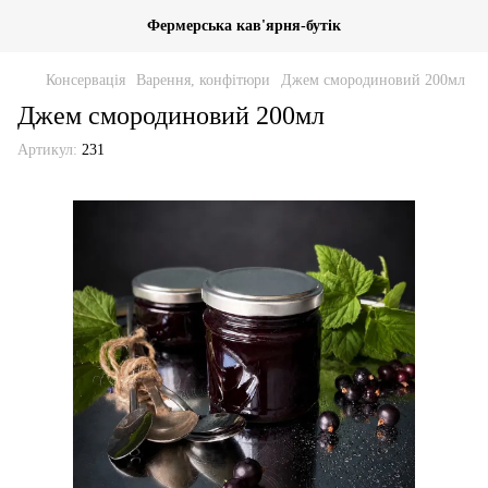
Фермерська кав'ярня-бутік
Консервація
Варення, конфітюри
Джем смородиновий 200мл
Джем смородиновий 200мл
Артикул:
231