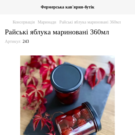
Фермерська кав'ярня-бутік
Консервація
Маринади
Райські яблука мариновані 360мл
Райські яблука мариновані 360мл
Артикул:
243