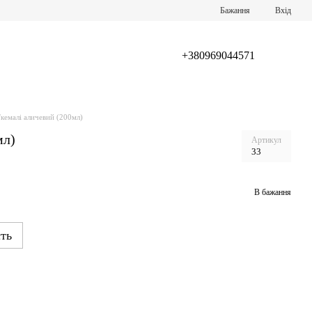
Бажання
Вхід
+380969044571
кемалі аличевий (200мл)
мл)
Артикул
33
В бажання
ть