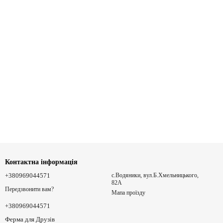
Контактна інформація
+380969044571
с.Водяники, вул.Б.Хмельницького,
82А
Передзвонити вам?
Мапа проїзду
+380969044571
Ферма для Друзів