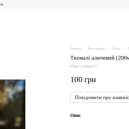
ча
Головна
Консервація
Соуси
Т
Ткемалі аличевий (200
Немає в наявності
100 грн
Повідомити про наявніс
Опис