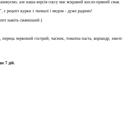
раховуємо, але наша версія соусу має яскравий кисло-пряний смак.
", є рецепт курки з ткемалі і медом - дуже радимо!
цепт навіть смачніший:)
ь, перець червоний гострий, часник, томатна паста, коріандр, хмелі-
ше 7 діб.