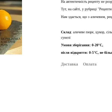
На автентичність рецепту не роз
Тут, на сайті, у рубриці "Рецепти
Нам здається, що з аличевим, ре
Склад
: аличеве пюре, цукор, сіл
сунелі
Умови зберігання: 0-20°С,
після відкриття: 0-5°С, не біль
Доставка
Оплата